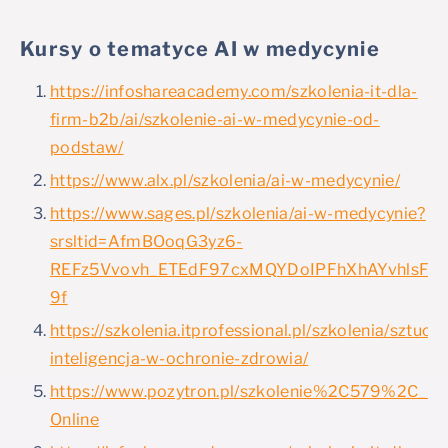
Kursy o tematyce AI w medycynie
https://infoshareacademy.com/szkolenia-it-dla-
firm-b2b/ai/szkolenie-ai-w-medycynie-od-
podstaw/
https://www.alx.pl/szkolenia/ai-w-medycynie/
https://www.sages.pl/szkolenia/ai-w-medycynie?
srsltid=AfmBOoqG3yz6-
REFz5Vvovh_ETEdF97cxMQYDoIPFhXhAYvhlsFte
9f
https://szkolenia.itprofessional.pl/szkolenia/sztucz
inteligencja-w-ochronie-zdrowia/
https://www.pozytron.pl/szkolenie%2C579%2C_Szt
Online