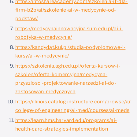
https://infoshareacademy.com/szkolenia-it-dla-
firm-b2b/ai/szkolenie-ai-w-medycynie-od-
podstaw/
https://medycynainnowacyjna.sum.edu.pl/ai-i-
robotyka-w-medycynie/
https://kandydat.kul.pl/studia-podyplomowe-i-
kursy/ai-w-medycynie/
https://szkolenia.agh.edu.pl/oferta-kursow-i-
szkolen/oferta-komercyjna/medycyna-
przyszlosci-projektowanie-narzedzi-ai-do-
zastosowan-medycznych
https://illinois.catalog.instructure.com/browse/grai
college-of-engineering/ai-med/courses/ai-meds
https://learn.hms.harvard.edu/programs/ai-
health-care-strategies-implementation