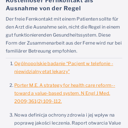
Kostenloser Fernkontakt als
Ausnahme von der Regel
Der freie Fernkontakt mit einem Patienten sollte für
den Arzt die Ausnahme sein, nicht die Regel in einem
gut funktionierenden Gesundheitssystem. Diese
Form der Zusammenarbeit aus der Ferne wird nur bei
familiärer Betreuung empfohlen.
Ogólnopolskie badanie “Pacjent w telefonie -
niewidzialny etat lekarzy”
Porter M.E. A strategy for health care reform--
toward a value-based system. N Engl J Med.
2009;361(2):109-112.
Nowa definicja ochrony zdrowia i jej wpływ na
poprawę jakości leczenia. Raport otwarcia Value