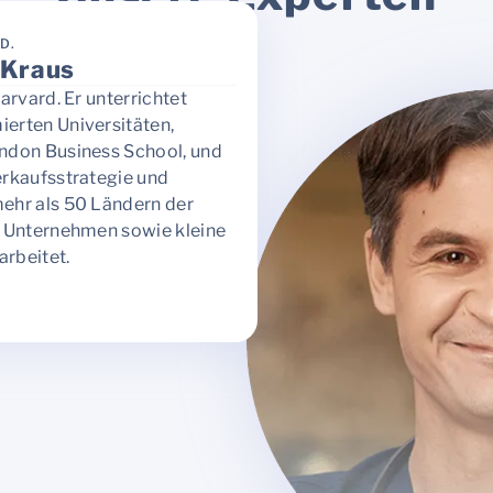
D.
 Kraus
arvard. Er unterrichtet
erten Universitäten,
ondon Business School, und
erkaufsstrategie und
ehr als 50 Ländern der
n Unternehmen sowie kleine
rbeitet.