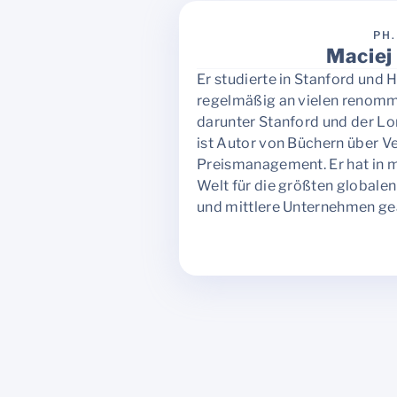
PH.
Maciej
Er studierte in Stanford und H
regelmäßig an vielen renommi
darunter Stanford und der L
ist Autor von Büchern über V
Preismanagement. Er hat in m
Welt für die größten globale
und mittlere Unternehmen gea