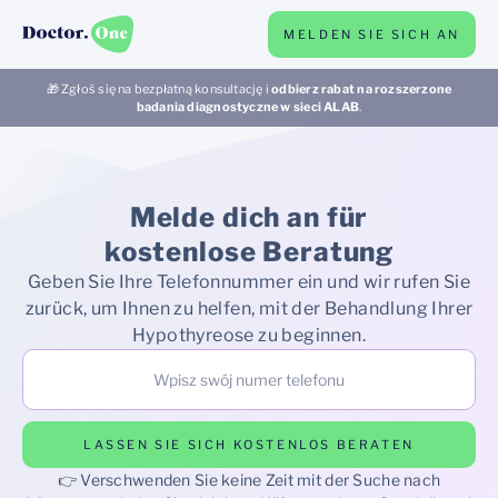
MELDEN SIE SICH AN
🎁 Zgłoś się na bezpłatną konsultację i
odbierz rabat na rozszerzone
badania diagnostyczne w sieci ALAB
.
Melde dich an für
kostenlose Beratung
Geben Sie Ihre Telefonnummer ein und wir rufen Sie
zurück, um Ihnen zu helfen, mit der Behandlung Ihrer
Hypothyreose zu beginnen.
LASSEN SIE SICH KOSTENLOS BERATEN
👉 Verschwenden Sie keine Zeit mit der Suche nach